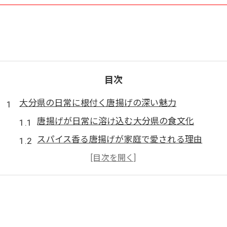
目次
大分県の日常に根付く唐揚げの深い魅力
唐揚げが日常に溶け込む大分県の食文化
スパイス香る唐揚げが家庭で愛される理由
唐揚げの奥深い味わいとご当地らしさの秘密
豊後高田市唐揚げ文化の独自性を探る視点
唐揚げで感じる昭和レトロな日田市の魅力
豊後高田市の独特スパイス唐揚げを探る旅