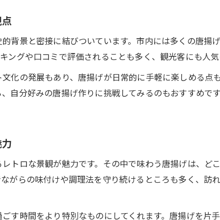
豊後高田市で感じる唐揚げと暮らしの彩り
視点
唐揚げでつながる地域コミュニティの温かさ
日田市の唐揚げ文化と移住者の交流体験
史的背景と密接に結びついています。市内には多くの唐揚
ンキングや口コミで評価されることも多く、観光客にも人気
家庭で再現できるご当地唐揚げの魅力発見
ト文化の発展もあり、唐揚げが日常的に手軽に楽しめる点
ら、自分好みの唐揚げ作りに挑戦してみるのもおすすめで
魅力
るレトロな景観が魅力です。その中で味わう唐揚げは、ど
昔ながらの味付けや調理法を守り続けるところも多く、訪
過ごす時間をより特別なものにしてくれます。唐揚げを片手