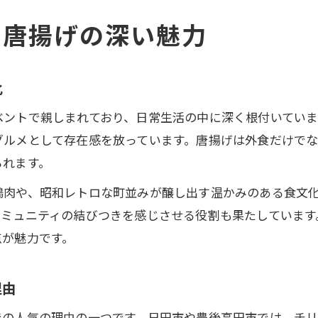
豊後高田市で人気の唐揚げスパイス体験記
く唐揚げの深い魅力
唐揚げの香辛料使いが生むご当地グルメ感
豊後高田市唐揚げのスパイス選びと楽しみ方
唐揚げに合う香辛料の特徴と地元の工夫
化
家族で味わう豊後高田の唐揚げ食べ歩き
ベントで親しまれており、日常生活の中に深く根付いてい
日田市ならではの唐揚げと香辛料の相性
グルメとして存在感を放っています。唐揚げは外食だけで
日田市発祥の唐揚げソウルフードの魅力
られます。
唐揚げにぴったりな香辛料の組み合わせ術
鶏肉や、昭和レトロな町並みが醸し出す温かみのある食文
日田市唐揚げの味を引き立てるスパイス選び
コミュニティの結びつきを感じさせる役割も果たしています
唐揚げで楽しむ日田市の伝統と現代アレンジ
点が魅力です。
香辛料で広がる日田市唐揚げの奥深さ体験
チリやクミンで広がる唐揚げの新体験
理由
唐揚げにチリやクミンが映える理由と効果
での人気の理由の一つです。日田市や豊後高田市では、チ