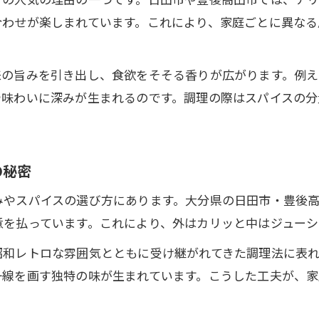
香辛料で変わる唐揚げの新たな味わい方
合わせが楽しまれています。これにより、家庭ごとに異なる
唐揚げのスパイス使いで食卓を豊かにする方法
家族で楽しむチリクミン唐揚げの作り方提案
来の旨みを引き出し、食欲をそそる香りが広がります。例
唐揚げで挑戦するスパイスミックスの世界
や味わいに深みが生まれるのです。調理の際はスパイスの
家族で楽しむ多彩な唐揚げスパイスの選び方
唐揚げに合うスパイス別家族向け選び方
の秘密
マイルドから刺激系まで唐揚げスパイス研究
お問い合わせはこちら
お問い合わせはこちら
唐揚げで人気の香辛料を家庭料理に取り入れる
みやスパイスの選び方にあります。大分県の日田市・豊後
意を払っています。これにより、外はカリッと中はジューシ
子供と楽しむ唐揚げのやさしいスパイス活用術
唐揚げのスパイスを場面別に選ぶコツと工夫
昭和レトロな雰囲気とともに受け継がれてきた調理法に表
移住視点で見る地域唐揚げ文化の豊かさ
一線を画す独特の味が生まれています。こうした工夫が、
唐揚げ文化が移住先の魅力に与える影響