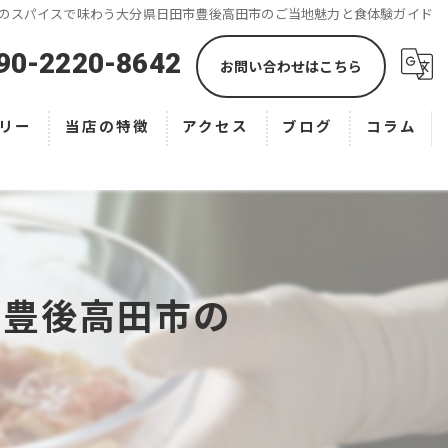
のスパイスで味わう大分県日田市豊後高田市のご当地魅力と食体験ガイド
90-2220-8642
お問い合わせはこちら
リー
当店の特徴
アクセス
ブログ
コラム
お弁当
オードブル
テイクアウト
市豊後高田市の
宅配
ド
専門店