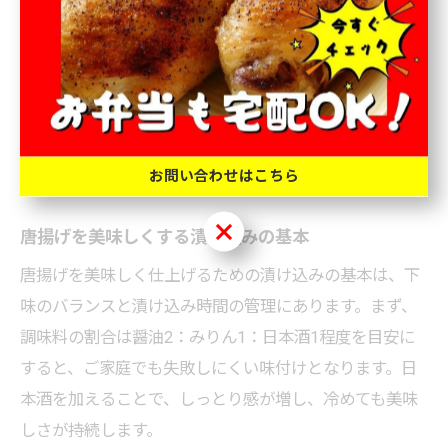
かになります。実際、専門店でも部位や肉質に合わせて
日本酒の量や種類を変える工夫がなされています。
このように、唐揚げの下味に日本酒を使うことは、食卓
での満足度を高める具体的な手法の一つです。特に晩酌
やおもてなしの際には、熱燗と一緒に楽しむことで、料
お問い合わせはこちら
理とお酒の相乗効果を存分に味わえます。
お問い合わせはこちら
唐揚げを美味しくする漬け込みの基本
唐揚げを美味しく仕上げるための漬け込みの基本は、下
味のバランスと漬け込み時間の管理にあります。まず、
調味料の割合は醤油2：みりん1：日本酒1程度を目安に
すると、ご家庭でも失敗しにくい味付けとなります。日
本酒を加えることで、しっとり感が増し、冷めても美味
しさが持続します。