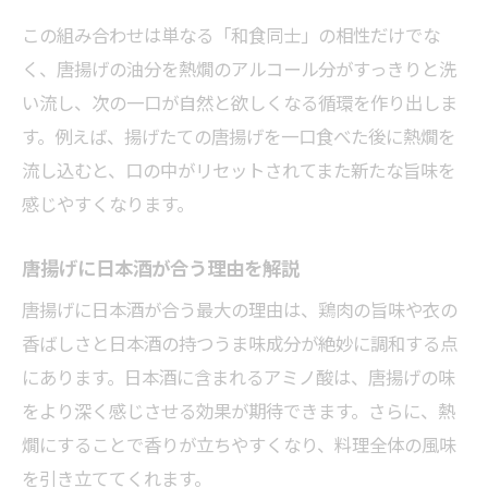
点
この組み合わせは単なる「和食同士」の相性だけでな
唐揚げの酒漬け込みで失敗しない方法
く、唐揚げの油分を熱燗のアルコール分がすっきりと洗
唐揚げに日本酒を入れすぎた時の対処法
い流し、次の一口が自然と欲しくなる循環を作り出しま
ジューシーな唐揚げに合う熱燗の選び方
す。例えば、揚げたての唐揚げを一口食べた後に熱燗を
流し込むと、口の中がリセットされてまた新たな旨味を
唐揚げと熱燗の相性を見極めるコツ
感じやすくなります。
唐揚げのジューシーさを引き立てる熱燗の
特徴
唐揚げに日本酒が合う理由を解説
唐揚げに合う日本酒のタイプを解説
唐揚げに日本酒が合う最大の理由は、鶏肉の旨味や衣の
唐揚げの味わい別熱燗の選び方ポイント
香ばしさと日本酒の持つうま味成分が絶妙に調和する点
唐揚げとともに楽しむ熱燗のおすすめ傾向
にあります。日本酒に含まれるアミノ酸は、唐揚げの味
漬け込み時間で差が出る唐揚げの味
をより深く感じさせる効果が期待できます。さらに、熱
唐揚げの酒漬け込み時間が味を左右する理
燗にすることで香りが立ちやすくなり、料理全体の風味
由
を引き立ててくれます。