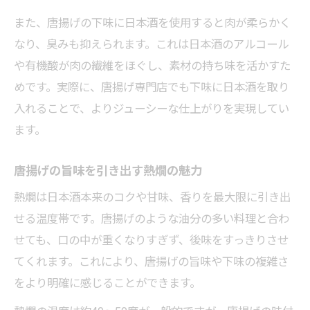
唐揚げに最適な漬け込み時間の見極め方
また、唐揚げの下味に日本酒を使用すると肉が柔らかく
唐揚げの下味で漬けすぎ・短すぎ対策
なり、臭みも抑えられます。これは日本酒のアルコール
唐揚げ下処理で日本酒を活かすタイミング
や有機酸が肉の繊維をほぐし、素材の持ち味を活かすた
唐揚げの漬け込みで食感を損なわない工夫
めです。実際に、唐揚げ専門店でも下味に日本酒を取り
入れることで、よりジューシーな仕上がりを実現してい
唐揚げで晩酌が楽しくなる理由を解説
ます。
唐揚げと熱燗で広がる晩酌の楽しみ方
唐揚げを囲む家飲みの魅力とコツ
唐揚げの旨味を引き出す熱燗の魅力
唐揚げとお酒の組み合わせが生む満足感
熱燗は日本酒本来のコクや甘味、香りを最大限に引き出
唐揚げで晩酌を豊かにする工夫を紹介
せる温度帯です。唐揚げのような油分の多い料理と合わ
唐揚げと日本酒の新しい晩酌スタイル
せても、口の中が重くなりすぎず、後味をすっきりさせ
てくれます。これにより、唐揚げの旨味や下味の複雑さ
をより明確に感じることができます。