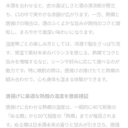
本酒を合わせると、衣の香ばしさと酒の清涼感が際立
ち、口の中で爽やかな余韻が広がります。一方、熱燗と
唐揚げの場合は、酒のふくよかな旨みが鶏肉のコクと調
和し、まろやかで奥深い味わいになります。
温度帯ごとの楽しみ方としては、冷酒で脂をさっぱり流
す、常温で素材本来のバランスを感じる、熱燗でコクと
旨みを増幅するなど、シーンや好みに応じて選べるのが
魅力です。特に晩酌の際は、唐揚げの揚げたてと熱燗の
組み合わせで、心も身体も温まる体験ができます。
唐揚げに最適な熱燗の温度を徹底検証
唐揚げに合わせる熱燗の温度は、一般的に40℃前後の
「ぬる燗」から50℃程度の「熱燗」までが推奨されま
す。ぬる燗は日本酒本来の香りと甘みが引き立ち、唐揚