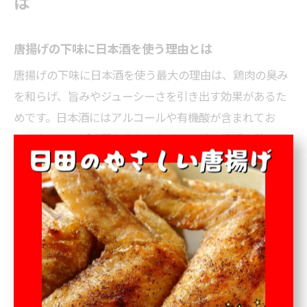
は
唐揚げの下味に日本酒を使う理由とは
唐揚げの下味に日本酒を使う最大の理由は、鶏肉の臭み
を和らげ、旨みやジューシーさを引き出す効果があるた
めです。日本酒にはアルコールや有機酸が含まれてお
り、肉のたんぱく質をやわらかくし、味の浸透を助ける
働きも期待できます。特に家庭で調理する際は、鶏肉独
特のクセが気になる方や、ワンランク上の食感を目指し
たい方におすすめです。
また、日本酒由来のほのかな甘みや香りが、唐揚げの下
味に奥行きを持たせてくれる点も見逃せません。例え
ば、下味として醤油やみりんと一緒に日本酒を加えるこ
とで、味に丸みが生まれ、揚げ上げた後の香り立ちも豊