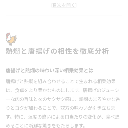
唐揚げの旨味を引き出す熱燗の魅力
唐揚げと熱燗のペアリング実践ポイント
唐揚げ好きが選ぶ熱燗おすすめの理由
唐揚げが引き立つ日本酒温度選びの極意
唐揚げと日本酒の温度帯別楽しみ方
熱燗と唐揚げの相性を徹底分析
唐揚げに最適な熱燗の温度を徹底検証
唐揚げの味を高める日本酒温度調整術
唐揚げと熱燗の味わい深い相乗効果とは
唐揚げと熱燗の風味変化を体感する方法
唐揚げと熱燗を組み合わせることで生まれる相乗効果
唐揚げと日本酒の温度ペアリング入門
は、食卓をより豊かなものにします。唐揚げのジューシ
お酒で変わる唐揚げ下味のコツとは
ーな肉の旨味と衣のサクサク感に、熱燗のまろやかな香
唐揚げの下味に日本酒を使う理由とは
りとコクが加わることで、双方の味わいが引き立ちま
唐揚げを美味しくする漬け込みの基本
す。特に、温度の違いによる口当たりの変化が、食べ進
唐揚げ下味で日本酒を代用する場合の注意
めるごとに新鮮な驚きをもたらします。