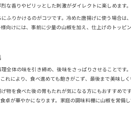
山椒唐揚げは作り置きやおつまみにも最適
鮮烈な香りやピリッとした刺激がダイレクトに楽しめます
唐揚げに山椒をかける食べ方のおすすめ
ちにふりかけるのがコツです。冷めた唐揚げに使う場合は
山椒唐揚げでお弁当や食卓の彩りをアップ
子様向けには、事前に少量の山椒を加え、仕上げのトッピ
果
料理全体の味を引き締め、後味をさっぱりさせることです
。これにより、食べ進めても飽きがこず、最後まで美味しく
揚げ物を食べた後の胃もたれが気になる方にもおすすめで
、食卓が華やかになります。家庭の調味料棚に山椒を常備し