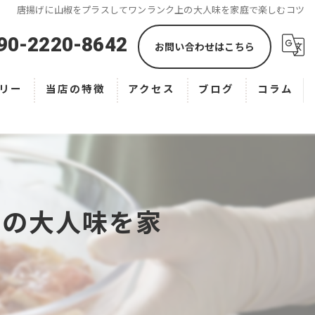
唐揚げに山椒をプラスしてワンランク上の大人味を家庭で楽しむコツ
90-2220-8642
お問い合わせはこちら
リー
当店の特徴
アクセス
ブログ
コラム
お弁当
オードブル
テイクアウト
上の大人味を家
宅配
専門店