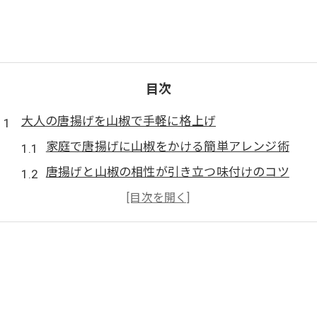
目次
大人の唐揚げを山椒で手軽に格上げ
家庭で唐揚げに山椒をかける簡単アレンジ術
唐揚げと山椒の相性が引き立つ味付けのコツ
山椒を使った唐揚げで大人向けの味を演出
唐揚げに山椒を加えるタイミングとポイント
唐揚げの仕上げに山椒を使う理由と効果
いつもの唐揚げが山椒アレンジで変わる瞬間
唐揚げに山椒を加えると味がどう変わる？