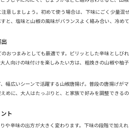
唐揚げ山椒レシピで毎日の食卓が華やぐ理由
に注意しましょう。初めて使う場合は、下味にごく少量混
鶏もも肉唐揚げと山椒のおすすめ組み合わせ
ぶすと、塩味と山椒の風味がバランスよく絡み合い、冷めて
唐揚げ山椒タレや塩で味変バリエーション拡大
山椒の辛味を活かす唐揚げレシピのコツ
演出
唐揚げに合う山椒の種類と選び方を徹底解説
どのおつまみとしても最適です。ピリッとした辛味としび
山椒の辛味を調整する唐揚げ下処理の方法
。大人向けの味付けを楽しみたい方は、粗挽きの山椒や柚
唐揚げ山椒レシピで辛味と香りのバランスを取る
お問い合わせはこちら
お問い合わせはこちら
唐揚げに山椒を入れるタイミングのおすすめ
ど、幅広いシーンで活躍する山椒唐揚げ。普段の唐揚げがマ
山椒唐揚げで食べやすさと大人味を両立させる
控えめに、大人はたっぷりと、と家族で好みを調整できるの
冷めても美味しい山椒唐揚げの楽しみ方
唐揚げ山椒アレンジはお弁当にもぴったり
イント
冷めても唐揚げの香りと山椒の風味が持続
香りや辛味の出方が大きく変わります。下味の段階で加え