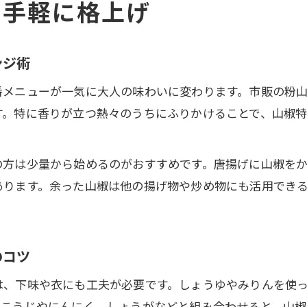
で手軽に格上げ
山椒の香りが唐揚げの美味しさを引き立てる
唐揚げ山椒塩で手軽にプロの味を再現する方法
唐揚げの定番調味料と山椒の組み合わせ例
ンジ術
唐揚げ山椒タレを使って飽きない味わいへ
番メニューが一気に大人の味わいに変わります。市販の粉
山椒の香りが際立つ唐揚げの隠し味術
す。特に香りが立つ熱々のうちにふりかけることで、山椒
唐揚げの隠し味に山椒を選ぶ理由と活かし方
山椒の辛味を引き出す唐揚げ下味の工夫
の方は少量から始めるのがおすすめです。唐揚げに山椒を
鶏胸肉の唐揚げにも合う山椒アレンジ術
あります。余った山椒は他の揚げ物や炒め物にも活用でき
唐揚げの衣に山椒を仕込むコツと効果
唐揚げと山椒で香り豊かな一皿に仕上げる方法
香り豊かに味変！唐揚げ×山椒の魅力発見
のコツ
唐揚げに山椒を加えて香り高い味変を楽しむ
は、下味や衣にも工夫が必要です。しょうゆやみりんを使
山椒唐揚げで感じる大人の風味と食欲増進効果
塩こうじやにんにく、しょうがなどと組み合わせると、山椒