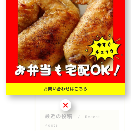
カテゴリー
Categories
全てのカテゴリー
お弁当
オードブル
テイクアウト
宅配
専門店
お問い合わせはこちら
お問い合わせはこちら
最近の投稿
Recent
Posts