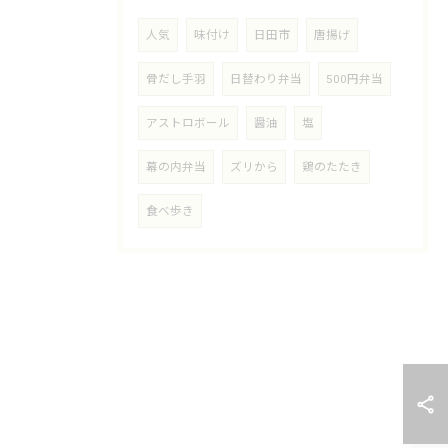
人気
味付け
日田市
唐揚げ
骨だし手羽
日替わり弁当
500円弁当
アストロボール
醤油
塩
幕の内弁当
ズリから
鶏のたたき
食べ歩き