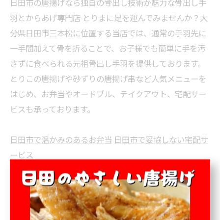
日田市の唐揚げなら独自の骨出し技術が魅力な骨出し手
羽とからあげ専門店 とりまに足を運んでみませんか？大
分県日田市三本松に位置する当店では、通常の手羽先に
一手間加えて骨を折ることで、お子様でも簡単に手を汚
さずに食べられる元祖骨出し手羽を提供しております。
とりこの唐揚げや砂ずりの唐揚げ串など人気メニューを
はじめ、お弁当やオードブル、テイクアウト、宅配サー
ビスも承っております。
日田市で温かみのあるお弁当
日田市で妥協しない宅配サ
ービス
お弁当
宅配
< 前のページ
一覧に戻る
次のページ >