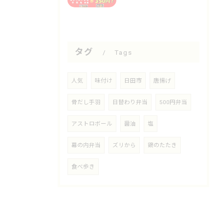
タグ
Tags
人気
味付け
日田市
唐揚げ
骨だし手羽
日替わり弁当
500円弁当
アストロボール
醤油
塩
幕の内弁当
ズリから
鶏のたたき
食べ歩き