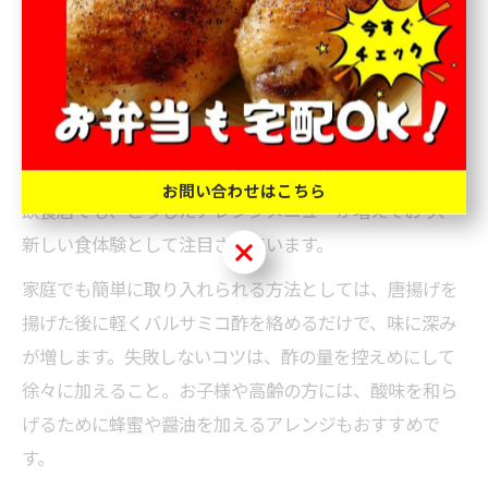
引き立てつつ、飽きのこない食事が実現します。
さらに、バルサミコ酢を使ったソースやドレッシングを
添えることで、従来の唐揚げとは一味違った味わいが生
まれます。酸味とコクが加わることで、脂っこさが抑え
られ、後味がすっきりと仕上がるのが特徴です。地元の
お問い合わせはこちら
飲食店でも、こうしたアレンジメニューが増えており、
新しい食体験として注目されています。
お問い合わせはこちら
家庭でも簡単に取り入れられる方法としては、唐揚げを
揚げた後に軽くバルサミコ酢を絡めるだけで、味に深み
が増します。失敗しないコツは、酢の量を控えめにして
徐々に加えること。お子様や高齢の方には、酸味を和ら
げるために蜂蜜や醤油を加えるアレンジもおすすめで
す。