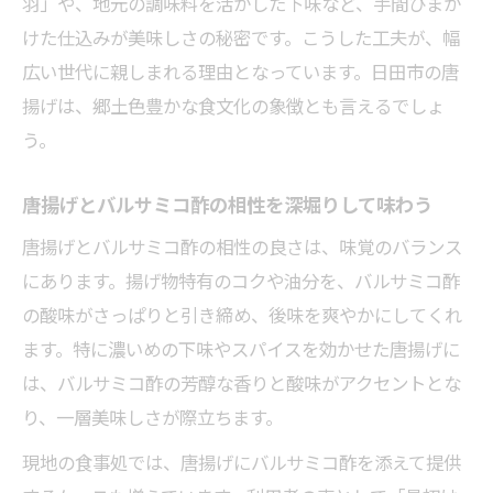
老舗と新店が生み出す唐揚げの個性比較
羽」や、地元の調味料を活かした下味など、手間ひまか
けた仕込みが美味しさの秘密です。こうした工夫が、幅
限定メニューで感じる唐揚げグルメの奥深
広い世代に親しまれる理由となっています。日田市の唐
さ
揚げは、郷土色豊かな食文化の象徴とも言えるでしょ
伝統技法と現代アレンジが融合した唐揚げ
う。
唐揚げとバルサミコ酢の相性を深堀りして味わう
唐揚げとバルサミコ酢の相性の良さは、味覚のバランス
にあります。揚げ物特有のコクや油分を、バルサミコ酢
の酸味がさっぱりと引き締め、後味を爽やかにしてくれ
ます。特に濃いめの下味やスパイスを効かせた唐揚げに
は、バルサミコ酢の芳醇な香りと酸味がアクセントとな
り、一層美味しさが際立ちます。
現地の食事処では、唐揚げにバルサミコ酢を添えて提供