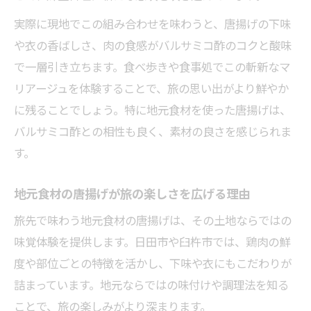
コ酢
実際に現地でこの組み合わせを味わうと、唐揚げの下味
郷土の味と調和する唐揚げの魅力とは
や衣の香ばしさ、肉の食感がバルサミコ酢のコクと酸味
地元食材を生かした唐揚げの奥深い美味し
で一層引き立ちます。食べ歩きや食事処でこの斬新なマ
さ
リアージュを体験することで、旅の思い出がより鮮やか
郷土料理と調和する唐揚げの味わい方を解
に残ることでしょう。特に地元食材を使った唐揚げは、
説
バルサミコ酢との相性も良く、素材の良さを感じられま
唐揚げと伝統調味料が織りなす郷土の味
す。
唐揚げが紡ぐ日田市・臼杵市の食文化物語
地域の歴史とともに進化する唐揚げの魅力
地元食材の唐揚げが旅の楽しさを広げる理由
唐揚げ好きが日田市・臼杵市を巡る楽しみ方
旅先で味わう地元食材の唐揚げは、その土地ならではの
唐揚げ巡りで出会う日田市臼杵市の新発見
味覚体験を提供します。日田市や臼杵市では、鶏肉の鮮
観光と唐揚げ食べ歩きで旅を満喫するコツ
度や部位ごとの特徴を活かし、下味や衣にもこだわりが
詰まっています。地元ならではの味付けや調理法を知る
地元ならではの唐揚げを味わうモデルコー
ことで、旅の楽しみがより深まります。
ス