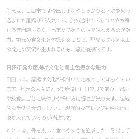
唐揚げ好きが楽しむ地域グルメの多様性
例えば、日田市では骨出し手羽やしっかりと下味を染み
込ませた唐揚げが人気です。旅の途中でふらりと立ち寄
唐揚げとともに巡る臼杵市の魅力的な旅路
れる専門店も多く、出来たてをその場で味わえるのが魅
地元食材を活かした唐揚げ体験のすすめ
力。地元の食文化を体感することで、単なるグルメ以上
旬の地元食材が引き立てる唐揚げの美味し
の発見や交流が生まれるのも、旅の醍醐味です。
さ
食材選びから始まる唐揚げ体験の魅力
日田市発の唐揚げ文化と郷土色豊かな魅力
地産地消で味わう唐揚げの贅沢な時間
日田市は、唐揚げ文化が根付いた地域として知られてい
唐揚げ作り体験で郷土食文化を深く知る
ます。地元の人々にとって唐揚げは日常食であり、家庭
地元農家と連携した唐揚げの新たな楽しみ
や飲食店ごとに味付けや揚げ方に個性が光ります。伝統
伝統と創造が融合する唐揚げグルメ旅の発見
的な手法を大切にしつつ、現代的なアレンジも積極的に
伝統料理に新風を吹き込む唐揚げの進化
取り入れているのが特徴です。
創造性豊かな唐揚げが旅の記憶を彩る
たとえば、骨を抜いて食べやすさを追求した「骨出し手