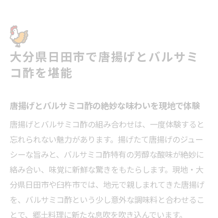
日田市発の唐揚げ文化と郷土色豊かな魅力
唐揚げとバルサミコ酢の相性を深堀りして
味わう
大分県日田市で唐揚げとバルサミ
伝統と新しさを感じる唐揚げの楽しみ方
コ酢を堪能
香るバルサミコ酢が広げる唐揚げの新世界
バルサミコ酢が引き出す唐揚げの新しい味
唐揚げとバルサミコ酢の絶妙な味わいを現地で体験
覚体験
唐揚げとバルサミコ酢の組み合わせが生む
唐揚げとバルサミコ酢の組み合わせは、一度体験すると
発見
忘れられない魅力があります。揚げたて唐揚げのジュー
シーな旨みと、バルサミコ酢特有の芳醇な酸味が絶妙に
郷土料理にバルサミコ酢が加わる意外性
絡み合い、味覚に新鮮な驚きをもたらします。現地・大
香り高いバルサミコ酢唐揚げで味覚が広が
分県日田市や臼杵市では、地元で親しまれてきた唐揚げ
る
を、バルサミコ酢という少し意外な調味料と合わせるこ
唐揚げの新定番として注目されるバルサミ
とで、郷土料理に新たな息吹を吹き込んでいます。