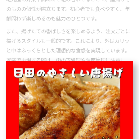
のものの個性が際立ちます。初心者でも食べやすく、年
齢問わず楽しめるのも魅力のひとつです。
また、揚げたての香ばしさを楽しめるよう、注文ごとに
揚げるスタイルも一般的です。これにより、外はカリッ
と中はふっくらとした理想的な食感を実現しています。
家庭で再現する際は、肉の下処理や温度管理に注意し、
地元の味を目指してみるのもおすすめです。
郷土料理と調和する唐揚げの味わい方を解説
日田市や臼杵市では、唐揚げ単体で味わうだけでなく、
郷土料理と組み合わせて楽しむ食文化が根付いていま
す。たとえば、さっぱりとした漬物や、地元野菜を使っ
た小鉢と一緒に食卓に並ぶことが多く、味のバリエーシ
ョンが広がります。これにより、唐揚げの濃厚な旨みを