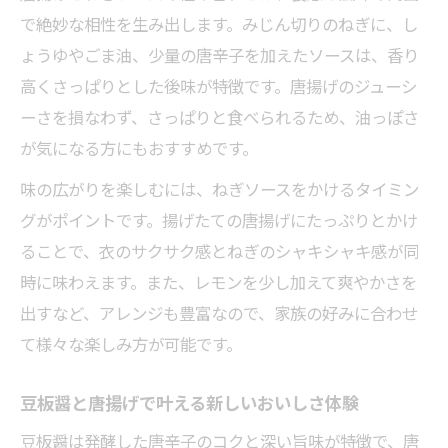
で絶妙な相性を生み出します。みじん切りのねぎに、し
豆板醤で唐揚げをピリ辛にアレンジする方
ょうゆやごま油、少量の唐辛子を加えたソースは、香り
法
高くさっぱりとした後味が特徴です。唐揚げのジューシ
唐揚げ豆板醤マヨネーズの簡単レシピ紹介
ーさを損なわず、さっぱりと食べられるため、油っぽさ
家庭で楽しむ唐揚げピリ辛ねぎソース活用
が気になる方にもおすすめです。
法
味の広がりを楽しむには、ねぎソースをかけるタイミン
唐揚げ旨辛ソースの簡単アレンジで満足度
グがポイントです。揚げたての唐揚げにたっぷりとかけ
アップ
ることで、衣のサクサク感とねぎのシャキシャキ感が同
時に味わえます。また、レモンを少し加えて爽やかさを
出すなど、アレンジも豊富なので、家族の好みに合わせ
て様々な楽しみ方が可能です。
豆板醤と唐揚げで叶える新しいおいしさ体験
豆板醤は発酵した唐辛子のコクと深い旨味が特徴で、唐