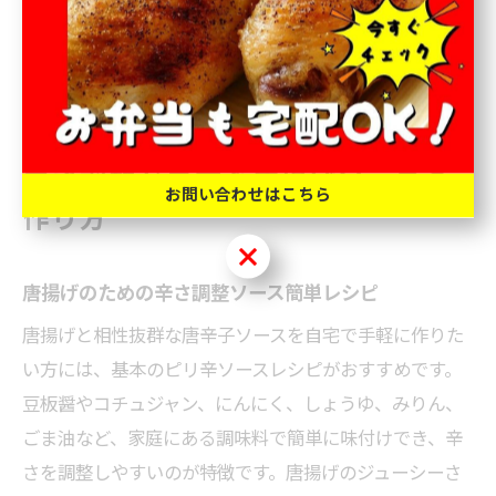
的な味を楽しみたい方におすすめです。
辛さ調整が自在な唐揚げソースの
お問い合わせはこちら
作り方
お問い合わせはこちら
唐揚げのための辛さ調整ソース簡単レシピ
唐揚げと相性抜群な唐辛子ソースを自宅で手軽に作りた
い方には、基本のピリ辛ソースレシピがおすすめです。
豆板醤やコチュジャン、にんにく、しょうゆ、みりん、
ごま油など、家庭にある調味料で簡単に味付けでき、辛
さを調整しやすいのが特徴です。唐揚げのジューシーさ