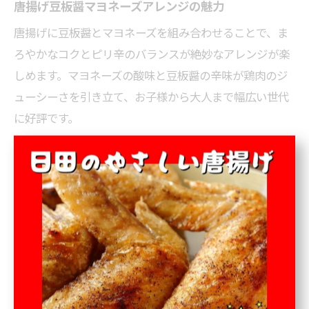
唐揚げ豆板醤マヨネーズアレンジの魅力
唐揚げに豆板醤とマヨネーズを組み合わせることで、ま
ろやかなコクとピリ辛のバランスが絶妙なアレンジが楽
しめます。マヨネーズの酸味と豆板醤の辛味が鶏肉のジ
ューシーさを引き立て、お子様から大人まで幅広い世代
に好評です。
アレンジの方法は、揚げたての唐揚げに豆板醤とマヨネ
ーズを混ぜた特製ソースをかけるだけ。豆板醤の量で辛
さを調整でき、マヨネーズを多めにすればまろやかさが
増します。お弁当やパーティー料理にもぴったりで、ソ
ースを別添えにすれば好みで調整しやすいのもポイント
です。
市販のマヨネーズや豆板醤を使えば、手間なく簡単に味
変ができるため、普段の唐揚げに飽きた方や、より個性