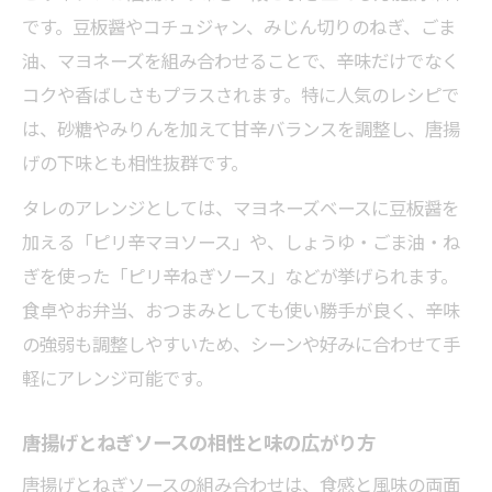
唐揚げピリ辛ネギソースの人気アレンジ法
です。豆板醤やコチュジャン、みじん切りのねぎ、ごま
油、マヨネーズを組み合わせることで、辛味だけでなく
唐揚げを家庭料理で楽しむピリ辛の極意
コクや香ばしさもプラスされます。特に人気のレシピで
簡単に作れる唐揚げ旨辛ソースのポイント
は、砂糖やみりんを加えて甘辛バランスを調整し、唐揚
唐揚げに合う豆板醤ピリ辛タレの活用術
げの下味とも相性抜群です。
唐辛子ソースでジューシーな唐揚げを堪能
タレのアレンジとしては、マヨネーズベースに豆板醤を
唐揚げがジューシーになる唐辛子ソースの
加える「ピリ辛マヨソース」や、しょうゆ・ごま油・ね
工夫
ぎを使った「ピリ辛ねぎソース」などが挙げられます。
唐揚げと豆板醤旨辛ソースの味わい方
食卓やお弁当、おつまみとしても使い勝手が良く、辛味
唐揚げに合う簡単ピリ辛ソース実践ガイド
の強弱も調整しやすいため、シーンや好みに合わせて手
唐揚げの旨味と唐辛子ソースの絶妙な調和
軽にアレンジ可能です。
家庭料理でジューシー唐揚げを叶えるコツ
唐揚げとねぎソースの相性と味の広がり方
ねぎや豆板醤を使った簡単唐揚げアレンジ
唐揚げとねぎソースの手軽なアレンジ術
唐揚げとねぎソースの組み合わせは、食感と風味の両面