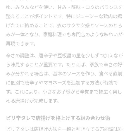
ゆ、みりんなどを使い、甘み・酸味・コクのバランスを
ねぎの風味と唐揚げの食感を楽しむコツ
整えることがポイントです。特にジューシーな鶏肉の揚
唐揚げ豆板醤マヨネーズアレンジの魅力
げたてに絡めることで、衣のサクサク感とソースのとろ
辛さ調整が自在な唐揚げソースの作り方
みが一体となり、家庭料理でも専門店のような味わいが
唐揚げのための辛さ調整ソース簡単レシピ
再現できます。
家族で楽しめるピリ辛唐揚げソース応用法
辛さの調整は、唐辛子や豆板醤の量を少しずつ加えなが
唐揚げに合うマヨネーズ入り辛味ソースの
ら味見することが重要です。たとえば、家族で辛さの好
工夫
みが分かれる場合は、基本のソースを作り、食べる直前
唐揚げソースの辛さを調整する基本ポイン
に個別で唐辛子やマヨネーズを追加する方法が有効で
ト
す。これにより、小さなお子様から辛党まで幅広く楽し
唐揚げねぎまみれソースの作り方とアレン
める唐揚げが完成します。
ジ
ピリ辛好き必見！家庭で楽しむ唐揚げ指南
ピリ辛タレで唐揚げを格上げする組み合わせ術
唐揚げのピリ辛タレで本格味を家庭で再現
ピリ辛タレは唐揚げの味を一段と引き立てる万能調味料