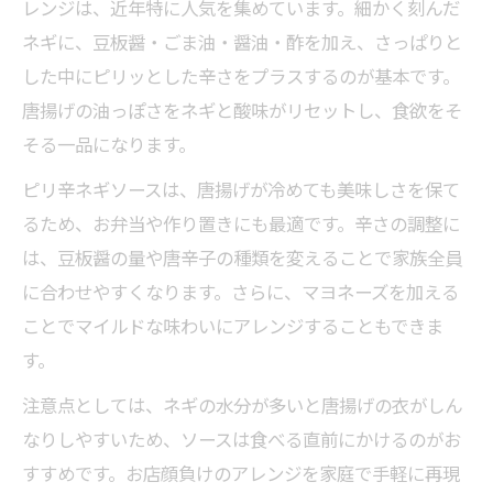
レンジは、近年特に人気を集めています。細かく刻んだ
ネギに、豆板醤・ごま油・醤油・酢を加え、さっぱりと
した中にピリッとした辛さをプラスするのが基本です。
唐揚げの油っぽさをネギと酸味がリセットし、食欲をそ
そる一品になります。
ピリ辛ネギソースは、唐揚げが冷めても美味しさを保て
るため、お弁当や作り置きにも最適です。辛さの調整に
は、豆板醤の量や唐辛子の種類を変えることで家族全員
に合わせやすくなります。さらに、マヨネーズを加える
ことでマイルドな味わいにアレンジすることもできま
す。
注意点としては、ネギの水分が多いと唐揚げの衣がしん
なりしやすいため、ソースは食べる直前にかけるのがお
すすめです。お店顔負けのアレンジを家庭で手軽に再現