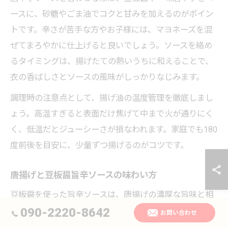
ースに、砂糖やごま油でコクと甘みを加えるのがポイン
トです。辛さが苦手な方やお子様には、マヨネーズを混
ぜてまろやかに仕上げると良いでしょう。ソースを絡め
るタイミングは、揚げたての熱いうちに和えることで、
衣の香ばしさとソースの風味がしっかりなじみます。
調理時の注意点として、揚げ油の温度管理を徹底しまし
ょう。高温すぎると表面だけ焦げて中まで火が通りにく
く、低温だとジューシーさが損なわれます。家庭でも180
度前後を目安に、少量ずつ揚げるのがコツです。
唐揚げと豆板醤旨辛ソースの味わい方
豆板醤を使った旨辛ソースは、唐揚げの濃厚な旨味と相
性抜群です。豆板醤のピリッとした辛さが、ジューシー
090-2220-8642
お問い合わせ
な鶏肉の甘みを引き立て、食欲をそそる味わいに仕上が