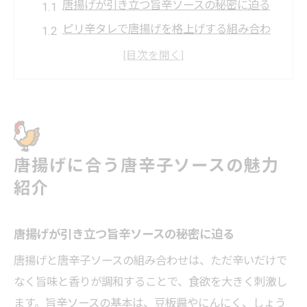
唐揚げが引き立つ旨辛ソースの秘密に迫る
ピリ辛タレで唐揚げを格上げする組み合わ
せ術
唐揚げとねぎソースの相性と味の広がり方
豆板醤と唐揚げで叶える新しいおいしさ体
験
唐揚げ好き必見のピリ辛ネギソースアレン
唐揚げに合う唐辛子ソースの魅力
ジ法
紹介
豆板醤とねぎで作るピリ辛唐揚げレシピ
唐揚げが主役！豆板醤とねぎの簡単レシピ
唐揚げが引き立つ旨辛ソースの秘密に迫る
ピリ辛唐揚げの豆板醤とねぎの下味テクニ
ック
唐揚げと唐辛子ソースの組み合わせは、ただ辛いだけで
なく旨味と香りが調和することで、食欲を大きく刺激し
豆板醤唐揚げの香り広がる手軽な作り方紹
ます。旨辛ソースの基本は、豆板醤やにんにく、しょう
介