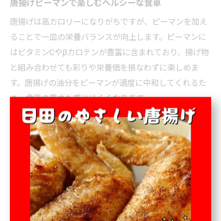
唐揚げピーマンで楽しむヘルシーな食卓
唐揚げは高カロリーになりがちですが、ピーマンを加え
ることで一皿の栄養バランスが向上します。ピーマンに
はビタミンCやβカロテンが豊富に含まれており、揚げ物
と組み合わせても彩りや栄養価を損なわずに楽しめま
す。唐揚げの油分をピーマンが適度に中和してくれるた
め、食後の重さも感じにくくなります。
ヘルシー志向の方には、ピーマンを素揚げや片栗粉をま
ぶして揚げ焼きにする方法もおすすめです。こうするこ
とで油の吸収を抑えつつ、カリッとした食感と香ばしさ
がプラスされます。副菜としてサラダや酢の物を添える
と、さらにバランスの良い食卓になります。
片栗粉でカリッと仕上げるピーマン唐揚げ