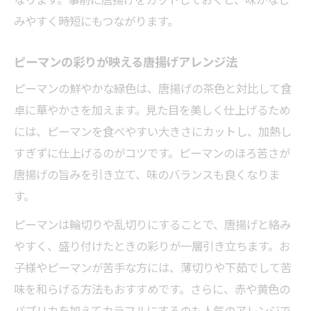
なります。事前に唐揚げをカットしておくと、味がなじ
唐揚げの新定番はピーマンと玉ねぎで決まり
みやすく時短にもつながります。
唐揚げピーマン玉ねぎで簡単アレンジ献立
唐揚げとピーマン玉ねぎの旨味バランス術
ピーマンの彩りが映える唐揚げアレンジ法
ピーマン唐揚げ玉ねぎの彩り盛り付けアイ
ピーマンの鮮やかな緑色は、唐揚げの茶色と対比して食
デア
卓に華やかさを加えます。見た目を美しく仕上げるため
唐揚げピーマンに玉ねぎをプラスする理由
には、ピーマンを食べやすい大きさにカットし、加熱し
唐揚げピーマン玉ねぎで時短夕食のポイン
すぎずに仕上げるのがコツです。ピーマンのほろ苦さが
ト
唐揚げの旨みを引き立て、味のバランスも良くなりま
ピーマンの苦味を和らげる唐揚げ活用法
す。
唐揚げとピーマンで苦味を抑える調理法
ピーマンは輪切りや乱切りにすることで、唐揚げと絡み
唐揚げピーマンは片栗粉でまろやかな味に
やすく、盛り付けたときの彩りが一層引き立ちます。お
子様やピーマンが苦手な方には、薄切りや下茹でして苦
素揚げピーマンと唐揚げの組み合わせ術
味を和らげる方法もおすすめです。さらに、赤や黄色の
唐揚げピーマンをめんつゆで優しい味付け