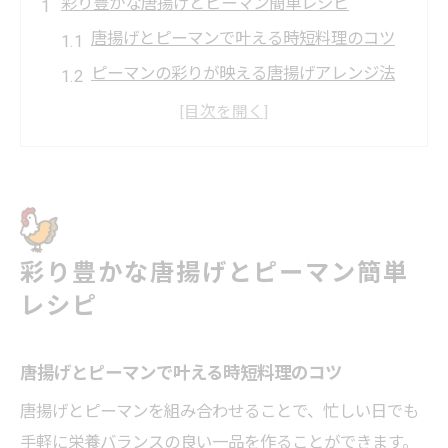
彩り豊かな唐揚げとピーマン簡単レシピ
唐揚げとピーマンで叶える時短料理のコツ
ピーマンの彩りが映える唐揚げアレンジ法
フライパン一つで唐揚げピーマン簡単調理
唐揚げとピーマンの相性を活かしたレシピ
唐揚げピーマンに玉ねぎを加える美味しさ
ピーマンが主役の唐揚げアレンジ術
唐揚げとピーマンのバランスが絶妙なコツ
彩り豊かな唐揚げとピーマン簡単
ピーマン唐揚げリュウジ風の時短アレンジ
レシピ
唐揚げピーマンと玉ねぎの食感を活かす方
法
唐揚げとピーマンで叶える時短料理のコツ
唐揚げピーマンで楽しむヘルシーな食卓
唐揚げとピーマンを組み合わせることで、忙しい日でも
片栗粉でカリッと仕上げるピーマン唐揚げ
手軽に栄養バランスの良い一品を作ることができます。