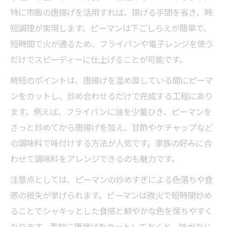
忙しい日に唐揚げ×ピーマンで時短料理
特に市販の唐揚げを活用すれば、揚げる手間を省き、時
唐揚げとピーマンで作る即席おかず術
短調理が実現します。ピーマンは下ごしらえが簡単で、
時短で叶う唐揚げピーマンの簡単レシピ
短時間で火が通るため、フライパンや電子レンジを使う
冷凍唐揚げとピーマンを使ったお助け献立
だけでスピーディーに仕上げることが可能です。
唐揚げピーマンはフライパン調理が便利
時短のポイントは、唐揚げを温め直している間にピーマ
唐揚げピーマンで栄養も彩りもアップ
ンをカットし、炒め合わせるだけで完成する工程にあり
甘酢で楽しむ唐揚げとピーマンの絶妙バランス
ます。例えば、フライパンに油を少量ひき、ピーマンを
唐揚げピーマン甘酢仕立ての作り方ポイン
さっと炒めてから唐揚げを加え、甘酢やケチャップなど
ト
の調味料で味付けする方法が人気です。家族の好みに合
わせて調味料をアレンジできるのも魅力です。
唐揚げとピーマンで楽しむ甘酢リメイク術
玉ねぎも合う唐揚げピーマン甘酢アレンジ
注意点としては、ピーマンの炒めすぎによる色落ちや食
感の損失が挙げられます。ピーマンは強火で短時間炒め
甘酢だれでピーマンの苦味を和らげるコツ
ることでシャキッとした食感と鮮やかな色を保ちやすく
唐揚げピーマンの甘酢ソース時短レシピ集