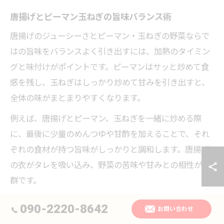
唐揚げとピーマン玉ねぎの旨味バランス術
唐揚げのジューシーさとピーマン・玉ねぎの野菜ならで
はの旨味をバランスよく引き出すには、加熱のタイミン
グと味付けがポイントです。ピーマンはサッと炒めて食
感を残し、玉ねぎはしっかり炒めて甘みを引き出すと、
全体の味がまとまりやすくなります。
例えば、唐揚げとピーマン、玉ねぎを一緒に炒める際
に、最後に少量のめんつゆや甘酢を加えることで、それ
ぞれの食材が持つ旨味がしっかりと調和します。唐揚げ
の衣がタレを吸い込み、野菜の苦味や甘みとの相性が抜
群です。
お子様向けにはケチャップやチーズを加えるアレンジも
090-2220-8642
お問い合わせ
人気。大人にはピリ辛の調味料をプラスするなど、年代