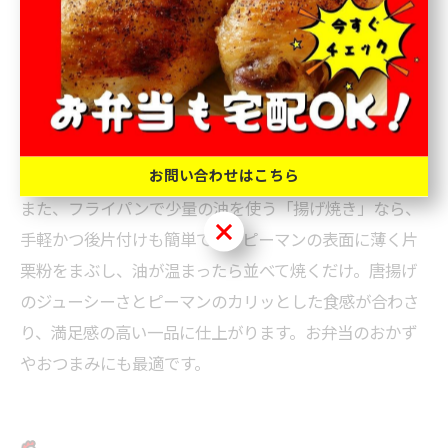
ピーマンの唐揚げをカリッと仕上げるには、片栗粉をま
ぶして揚げるのが定番です。片栗粉は小麦粉よりもカリ
ッとした衣を作りやすく、ピーマンの水分を閉じ込めつ
つ香ばしく仕上げてくれます。唐揚げと一緒にピーマン
にも片栗粉をまぶして揚げるだけで、食感が格段にアッ
プします。
お問い合わせはこちら
また、フライパンで少量の油を使う「揚げ焼き」なら、
お問い合わせはこちら
手軽かつ後片付けも簡単です。ピーマンの表面に薄く片
栗粉をまぶし、油が温まったら並べて焼くだけ。唐揚げ
のジューシーさとピーマンのカリッとした食感が合わさ
り、満足感の高い一品に仕上がります。お弁当のおかず
やおつまみにも最適です。