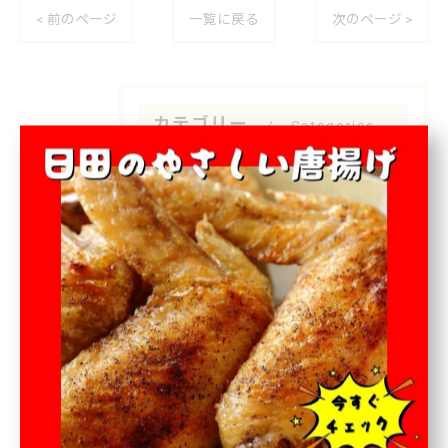
< 前のページ
一覧に戻る
次のページ >
カテゴリー
Categories
全てのカテゴリー
お弁当
オードブル
テイクアウト
宅配
専門店
最近の投稿