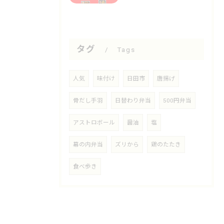
タグ
Tags
人気
味付け
日田市
唐揚げ
骨だし手羽
日替わり弁当
500円弁当
アストロボール
醤油
塩
幕の内弁当
ズリから
鶏のたたき
食べ歩き