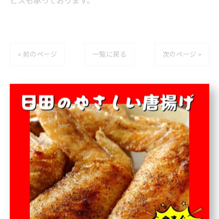
ビスも承っております。
< 前のページ
一覧に戻る
次のページ >
カテゴリー
Categories
全てのカテゴリー
お弁当
オードブル
テイクアウト
宅配
専門店