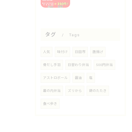
タグ
Tags
人気
味付け
日田市
唐揚げ
骨だし手羽
日替わり弁当
500円弁当
アストロボール
醤油
塩
幕の内弁当
ズリから
鶏のたたき
食べ歩き